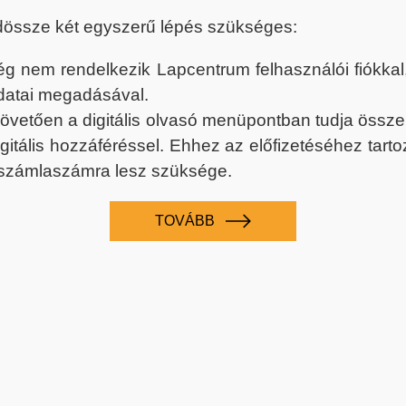
dössze két egyszerű lépés szükséges:
nem rendelkezik Lapcentrum felhasználói fiókkal, k
datai megadásával.
 követően a digitális olvasó menüpontban tudja össz
digitális hozzáféréssel. Ehhez az előfizetéséhez tar
 számlaszámra lesz szüksége.
TOVÁBB