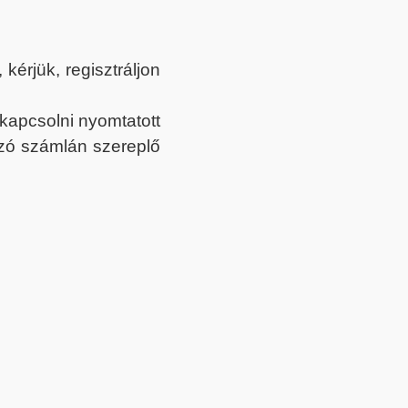
érjük, regisztráljon
ekapcsolni nyomtatott
tozó számlán szereplő