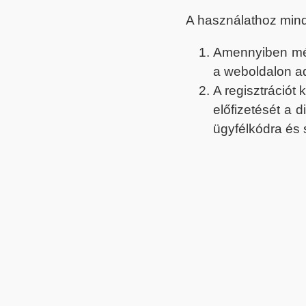
A használathoz min
Amennyiben még 
a weboldalon a
A regisztrációt
előfizetését a 
ügyfélkódra és