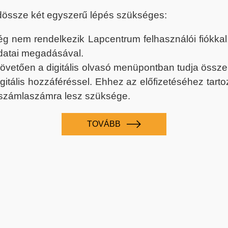
dössze két egyszerű lépés szükséges:
nem rendelkezik Lapcentrum felhasználói fiókkal, k
datai megadásával.
 követően a digitális olvasó menüpontban tudja össz
digitális hozzáféréssel. Ehhez az előfizetéséhez tar
 számlaszámra lesz szüksége.
TOVÁBB