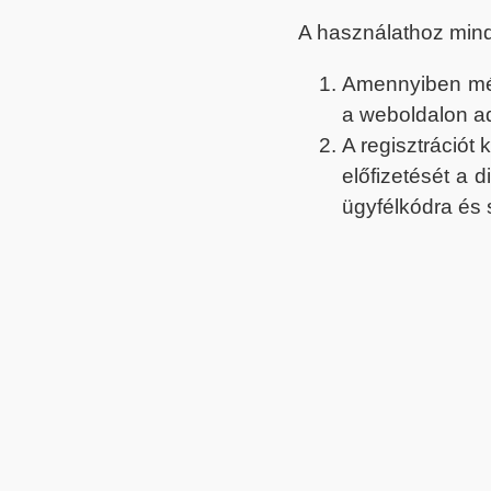
A használathoz min
Amennyiben még 
a weboldalon a
A regisztrációt
előfizetését a 
ügyfélkódra és