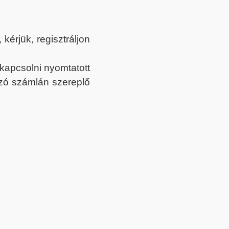
érjük, regisztráljon
ekapcsolni nyomtatott
tozó számlán szereplő