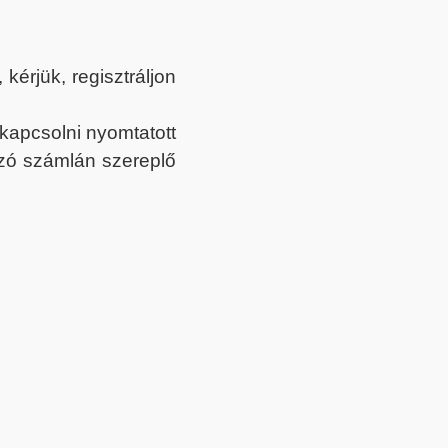
érjük, regisztráljon
ekapcsolni nyomtatott
tozó számlán szereplő