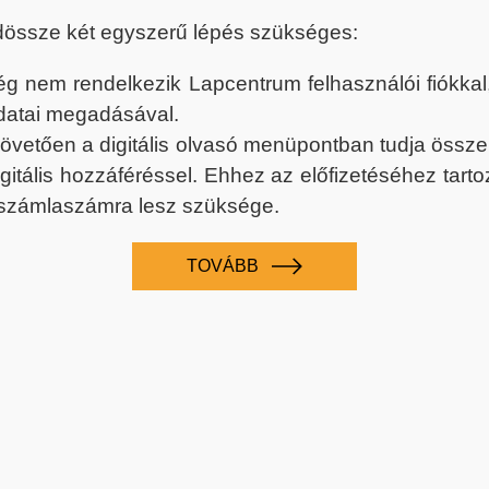
dössze két egyszerű lépés szükséges:
nem rendelkezik Lapcentrum felhasználói fiókkal, k
datai megadásával.
 követően a digitális olvasó menüpontban tudja össz
digitális hozzáféréssel. Ehhez az előfizetéséhez tar
 számlaszámra lesz szüksége.
TOVÁBB