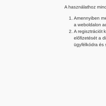
A használathoz min
Amennyiben még 
a weboldalon a
A regisztrációt
előfizetését a 
ügyfélkódra és