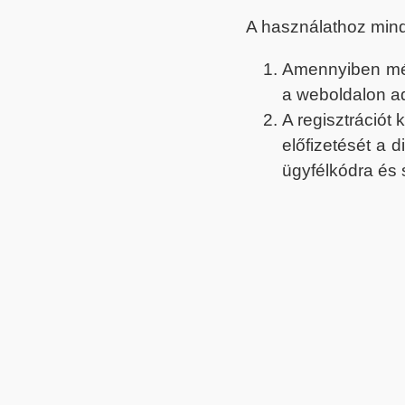
A használathoz min
Amennyiben még 
a weboldalon a
A regisztrációt
előfizetését a 
ügyfélkódra és