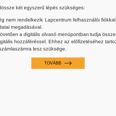
dössze két egyszerű lépés szükséges:
nem rendelkezik Lapcentrum felhasználói fiókkal, k
datai megadásával.
 követően a digitális olvasó menüpontban tudja össz
digitális hozzáféréssel. Ehhez az előfizetéséhez tar
 számlaszámra lesz szüksége.
TOVÁBB