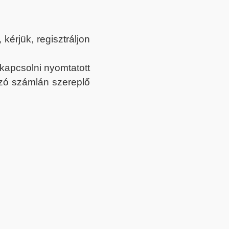
érjük, regisztráljon
ekapcsolni nyomtatott
tozó számlán szereplő