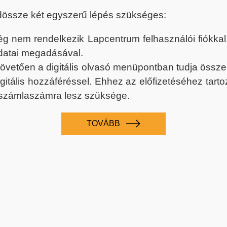
dössze két egyszerű lépés szükséges:
nem rendelkezik Lapcentrum felhasználói fiókkal, k
datai megadásával.
 követően a digitális olvasó menüpontban tudja össz
digitális hozzáféréssel. Ehhez az előfizetéséhez tar
 számlaszámra lesz szüksége.
TOVÁBB