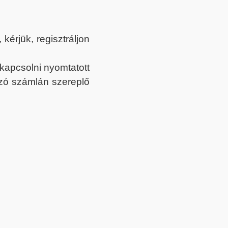
érjük, regisztráljon
ekapcsolni nyomtatott
tozó számlán szereplő