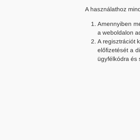
A használathoz min
Amennyiben még 
a weboldalon a
A regisztrációt
előfizetését a 
ügyfélkódra és