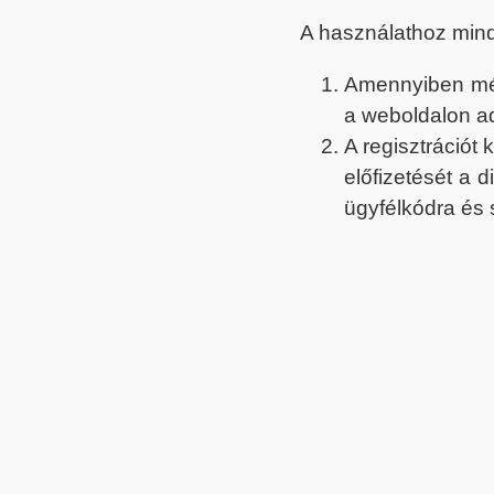
A használathoz min
Amennyiben még 
a weboldalon a
A regisztrációt
előfizetését a 
ügyfélkódra és