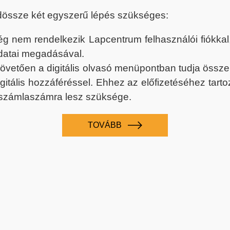
dössze két egyszerű lépés szükséges:
nem rendelkezik Lapcentrum felhasználói fiókkal, k
datai megadásával.
 követően a digitális olvasó menüpontban tudja össz
digitális hozzáféréssel. Ehhez az előfizetéséhez tar
 számlaszámra lesz szüksége.
TOVÁBB