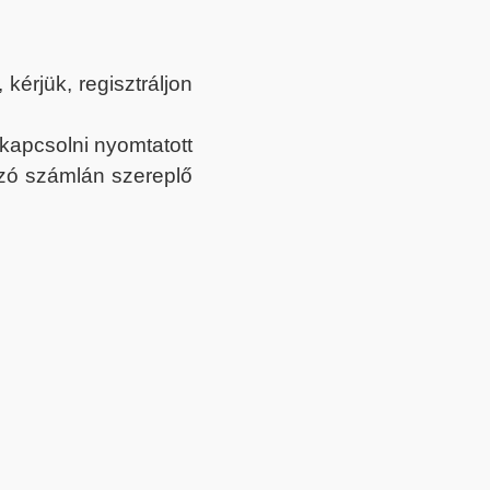
érjük, regisztráljon
ekapcsolni nyomtatott
tozó számlán szereplő