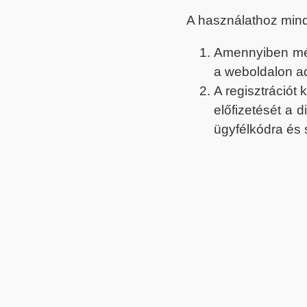
A használathoz min
Amennyiben még 
a weboldalon a
A regisztrációt
előfizetését a 
ügyfélkódra és