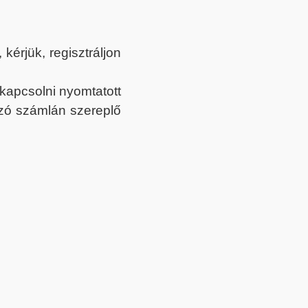
érjük, regisztráljon
ekapcsolni nyomtatott
tozó számlán szereplő