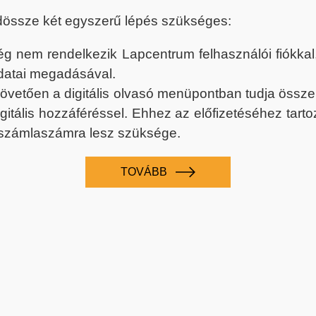
dössze két egyszerű lépés szükséges:
nem rendelkezik Lapcentrum felhasználói fiókkal, k
datai megadásával.
 követően a digitális olvasó menüpontban tudja össz
digitális hozzáféréssel. Ehhez az előfizetéséhez tar
 számlaszámra lesz szüksége.
TOVÁBB