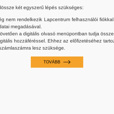
dössze két egyszerű lépés szükséges:
nem rendelkezik Lapcentrum felhasználói fiókkal, k
datai megadásával.
 követően a digitális olvasó menüpontban tudja össz
digitális hozzáféréssel. Ehhez az előfizetéséhez tar
 számlaszámra lesz szüksége.
TOVÁBB