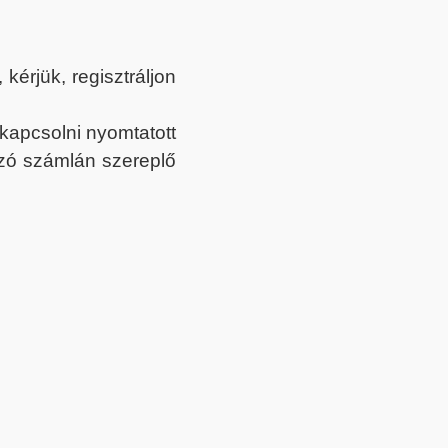
érjük, regisztráljon
ekapcsolni nyomtatott
tozó számlán szereplő