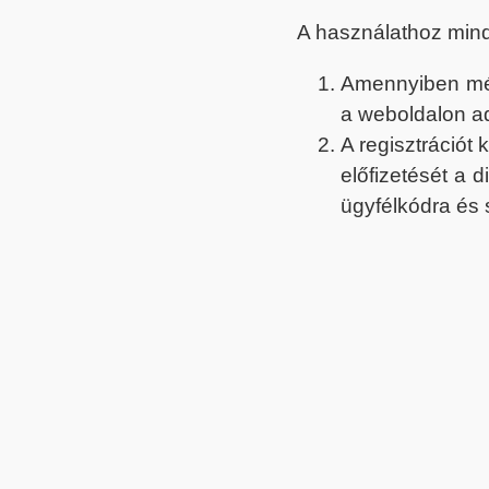
A használathoz min
Amennyiben még 
a weboldalon a
A regisztrációt
előfizetését a 
ügyfélkódra és