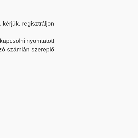
érjük, regisztráljon
ekapcsolni nyomtatott
tozó számlán szereplő