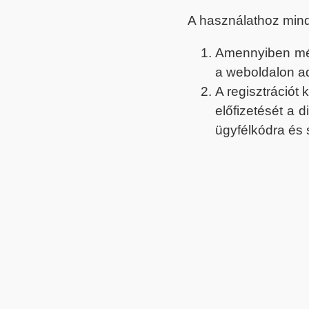
A használathoz min
Amennyiben még 
a weboldalon a
A regisztrációt
előfizetését a 
ügyfélkódra és