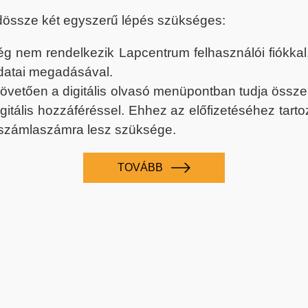
dössze két egyszerű lépés szükséges:
nem rendelkezik Lapcentrum felhasználói fiókkal, k
datai megadásával.
 követően a digitális olvasó menüpontban tudja össz
digitális hozzáféréssel. Ehhez az előfizetéséhez tar
 számlaszámra lesz szüksége.
TOVÁBB