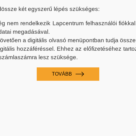
dössze két egyszerű lépés szükséges:
nem rendelkezik Lapcentrum felhasználói fiókkal, k
datai megadásával.
 követően a digitális olvasó menüpontban tudja össz
digitális hozzáféréssel. Ehhez az előfizetéséhez tar
 számlaszámra lesz szüksége.
TOVÁBB