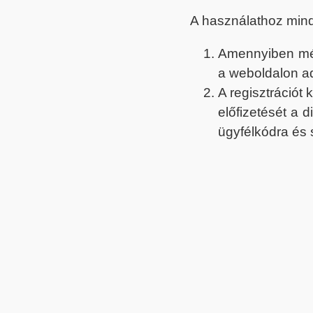
A használathoz min
Amennyiben még 
a weboldalon a
A regisztrációt
előfizetését a 
ügyfélkódra és