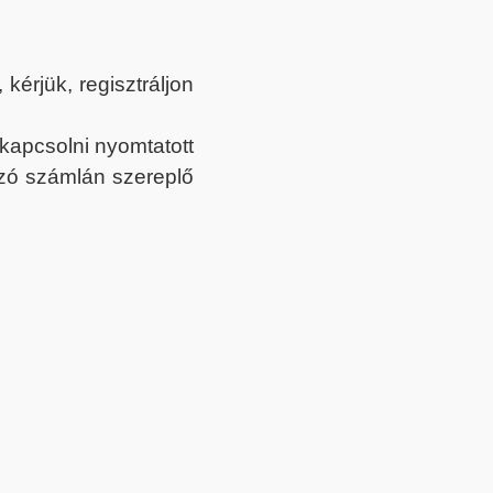
érjük, regisztráljon
ekapcsolni nyomtatott
tozó számlán szereplő