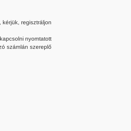
érjük, regisztráljon
ekapcsolni nyomtatott
tozó számlán szereplő