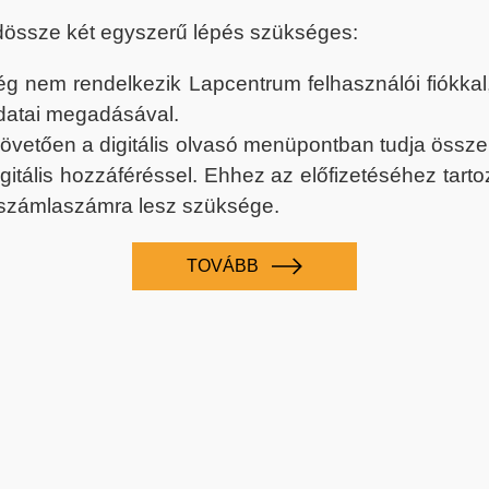
dössze két egyszerű lépés szükséges:
nem rendelkezik Lapcentrum felhasználói fiókkal, k
datai megadásával.
 követően a digitális olvasó menüpontban tudja össz
digitális hozzáféréssel. Ehhez az előfizetéséhez tar
 számlaszámra lesz szüksége.
TOVÁBB