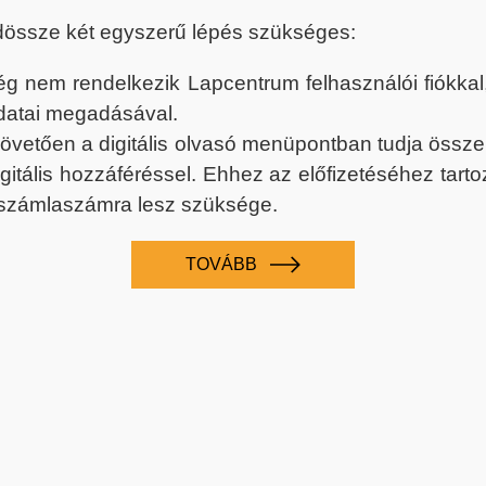
dössze két egyszerű lépés szükséges:
nem rendelkezik Lapcentrum felhasználói fiókkal, k
datai megadásával.
 követően a digitális olvasó menüpontban tudja össz
digitális hozzáféréssel. Ehhez az előfizetéséhez tar
 számlaszámra lesz szüksége.
TOVÁBB