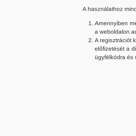
A használathoz min
Amennyiben még 
a weboldalon a
A regisztrációt
előfizetését a 
ügyfélkódra és