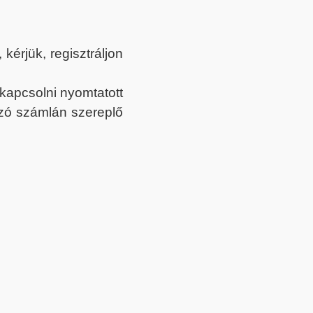
érjük, regisztráljon
ekapcsolni nyomtatott
tozó számlán szereplő