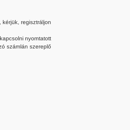
érjük, regisztráljon
ekapcsolni nyomtatott
tozó számlán szereplő