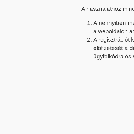
A használathoz min
Amennyiben még 
a weboldalon a
A regisztrációt
előfizetését a 
ügyfélkódra és