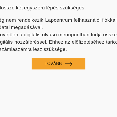
dössze két egyszerű lépés szükséges:
nem rendelkezik Lapcentrum felhasználói fiókkal, k
datai megadásával.
 követően a digitális olvasó menüpontban tudja össz
digitális hozzáféréssel. Ehhez az előfizetéséhez tar
 számlaszámra lesz szüksége.
TOVÁBB