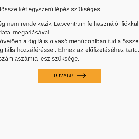
dössze két egyszerű lépés szükséges:
nem rendelkezik Lapcentrum felhasználói fiókkal, k
datai megadásával.
 követően a digitális olvasó menüpontban tudja össz
digitális hozzáféréssel. Ehhez az előfizetéséhez tar
 számlaszámra lesz szüksége.
TOVÁBB