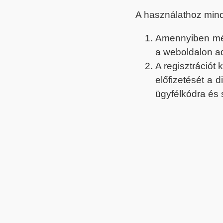
A használathoz min
Amennyiben még 
a weboldalon a
A regisztrációt
előfizetését a 
ügyfélkódra és