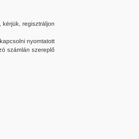
érjük, regisztráljon
ekapcsolni nyomtatott
tozó számlán szereplő