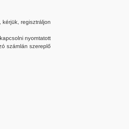
érjük, regisztráljon
ekapcsolni nyomtatott
tozó számlán szereplő