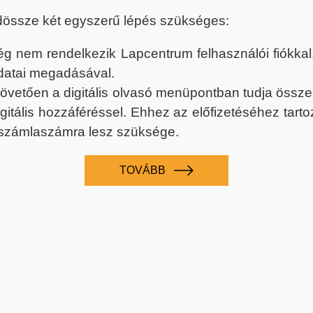
dössze két egyszerű lépés szükséges:
nem rendelkezik Lapcentrum felhasználói fiókkal, k
datai megadásával.
 követően a digitális olvasó menüpontban tudja össz
digitális hozzáféréssel. Ehhez az előfizetéséhez tar
 számlaszámra lesz szüksége.
TOVÁBB