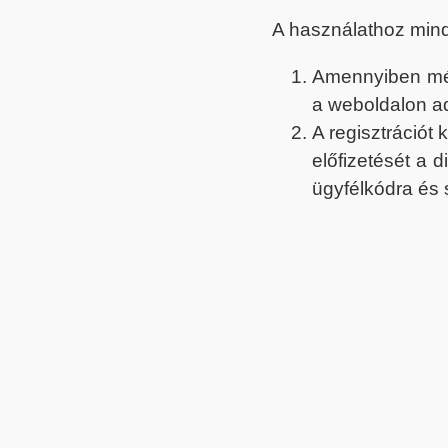
A használathoz min
Amennyiben még 
a weboldalon a
A regisztrációt
előfizetését a 
ügyfélkódra és