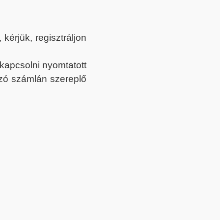
érjük, regisztráljon
ekapcsolni nyomtatott
tozó számlán szereplő