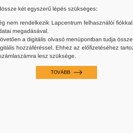
dössze két egyszerű lépés szükséges:
nem rendelkezik Lapcentrum felhasználói fiókkal, k
datai megadásával.
 követően a digitális olvasó menüpontban tudja össz
digitális hozzáféréssel. Ehhez az előfizetéséhez tar
 számlaszámra lesz szüksége.
TOVÁBB