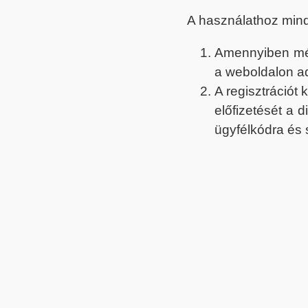
A használathoz min
Amennyiben még 
a weboldalon a
A regisztrációt
előfizetését a 
ügyfélkódra és