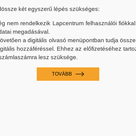
dössze két egyszerű lépés szükséges:
nem rendelkezik Lapcentrum felhasználói fiókkal, k
datai megadásával.
 követően a digitális olvasó menüpontban tudja össz
digitális hozzáféréssel. Ehhez az előfizetéséhez tar
 számlaszámra lesz szüksége.
TOVÁBB