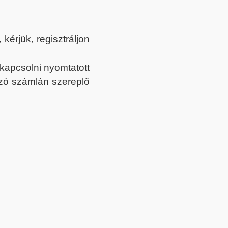
érjük, regisztráljon
ekapcsolni nyomtatott
tozó számlán szereplő