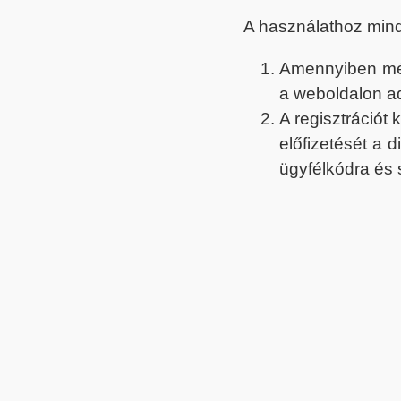
A használathoz min
Amennyiben még 
a weboldalon a
A regisztrációt
előfizetését a 
ügyfélkódra és