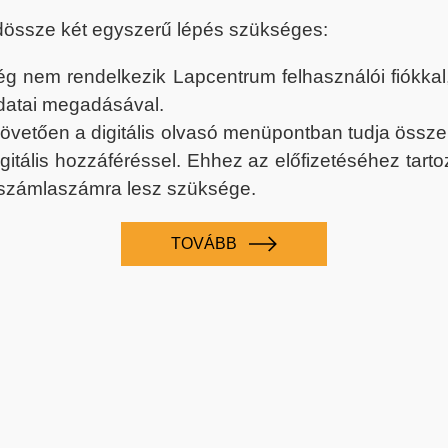
dössze két egyszerű lépés szükséges:
nem rendelkezik Lapcentrum felhasználói fiókkal, k
datai megadásával.
 követően a digitális olvasó menüpontban tudja össz
digitális hozzáféréssel. Ehhez az előfizetéséhez tar
 számlaszámra lesz szüksége.
TOVÁBB