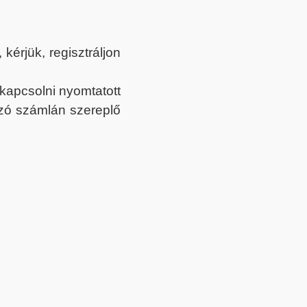
érjük, regisztráljon
ekapcsolni nyomtatott
tozó számlán szereplő