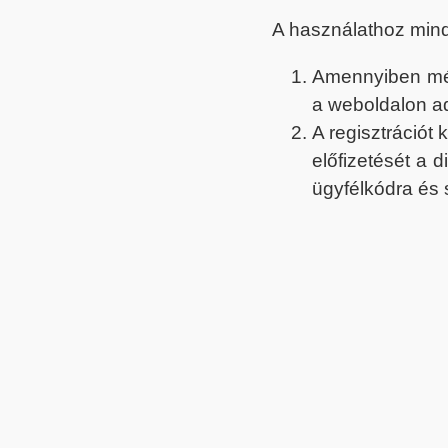
A használathoz min
Amennyiben még 
a weboldalon a
A regisztrációt
előfizetését a 
ügyfélkódra és