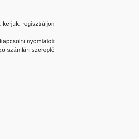
érjük, regisztráljon
ekapcsolni nyomtatott
tozó számlán szereplő