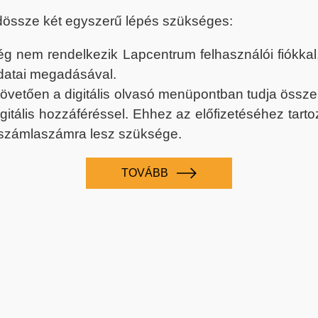
dössze két egyszerű lépés szükséges:
nem rendelkezik Lapcentrum felhasználói fiókkal, k
datai megadásával.
 követően a digitális olvasó menüpontban tudja össz
digitális hozzáféréssel. Ehhez az előfizetéséhez tar
 számlaszámra lesz szüksége.
TOVÁBB