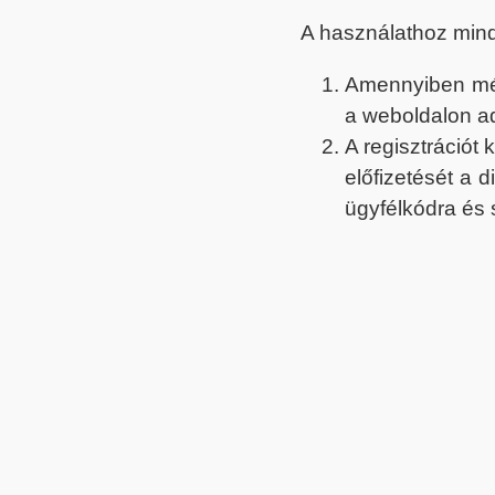
A használathoz min
Amennyiben még 
a weboldalon a
A regisztrációt
előfizetését a 
ügyfélkódra és