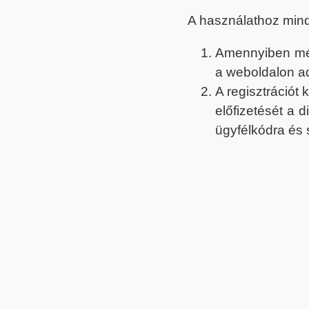
A használathoz min
Amennyiben még 
a weboldalon a
A regisztrációt
előfizetését a 
ügyfélkódra és