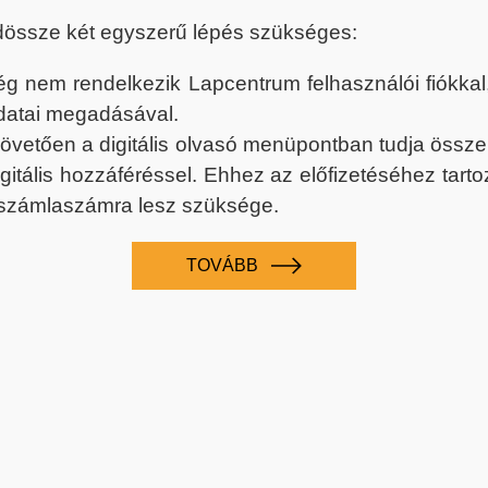
dössze két egyszerű lépés szükséges:
nem rendelkezik Lapcentrum felhasználói fiókkal, k
datai megadásával.
 követően a digitális olvasó menüpontban tudja össz
digitális hozzáféréssel. Ehhez az előfizetéséhez tar
 számlaszámra lesz szüksége.
TOVÁBB