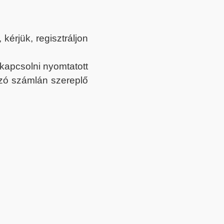
érjük, regisztráljon
ekapcsolni nyomtatott
tozó számlán szereplő