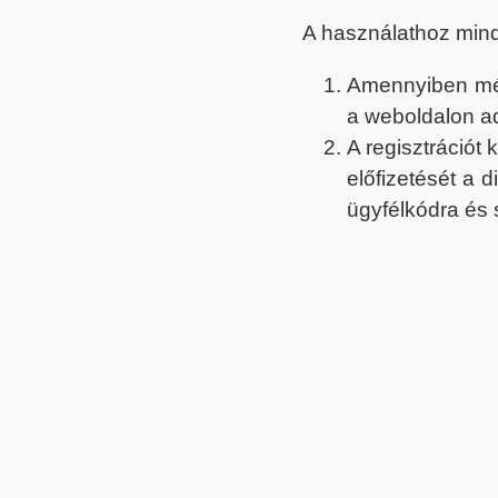
A használathoz min
Amennyiben még 
a weboldalon a
A regisztrációt
előfizetését a 
ügyfélkódra és