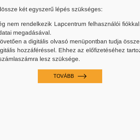
dössze két egyszerű lépés szükséges:
nem rendelkezik Lapcentrum felhasználói fiókkal, k
datai megadásával.
 követően a digitális olvasó menüpontban tudja össz
digitális hozzáféréssel. Ehhez az előfizetéséhez tar
 számlaszámra lesz szüksége.
TOVÁBB