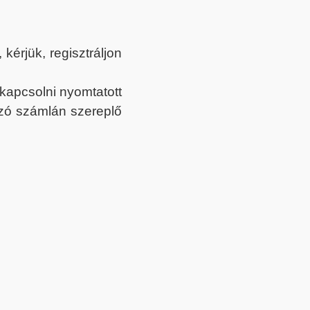
érjük, regisztráljon
ekapcsolni nyomtatott
tozó számlán szereplő