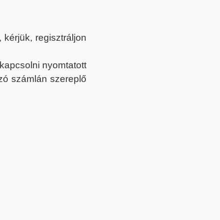
érjük, regisztráljon
ekapcsolni nyomtatott
tozó számlán szereplő