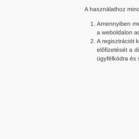
A használathoz min
Amennyiben még 
a weboldalon a
A regisztrációt
előfizetését a 
ügyfélkódra és