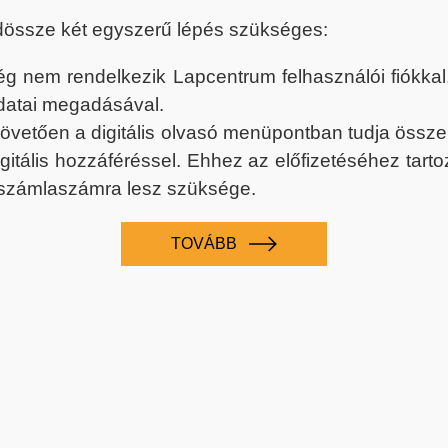
dössze két egyszerű lépés szükséges:
nem rendelkezik Lapcentrum felhasználói fiókkal, k
datai megadásával.
 követően a digitális olvasó menüpontban tudja össz
digitális hozzáféréssel. Ehhez az előfizetéséhez tar
 számlaszámra lesz szüksége.
TOVÁBB