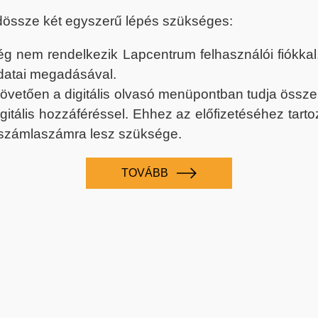
dössze két egyszerű lépés szükséges:
nem rendelkezik Lapcentrum felhasználói fiókkal, k
datai megadásával.
 követően a digitális olvasó menüpontban tudja össz
digitális hozzáféréssel. Ehhez az előfizetéséhez tar
 számlaszámra lesz szüksége.
TOVÁBB