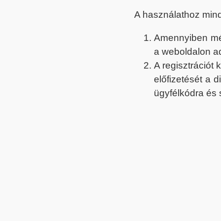
A használathoz min
Amennyiben még 
a weboldalon a
A regisztrációt
előfizetését a 
ügyfélkódra és