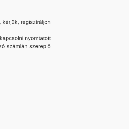
érjük, regisztráljon
ekapcsolni nyomtatott
tozó számlán szereplő