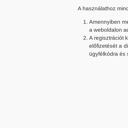
A használathoz min
Amennyiben még 
a weboldalon a
A regisztrációt
előfizetését a 
ügyfélkódra és