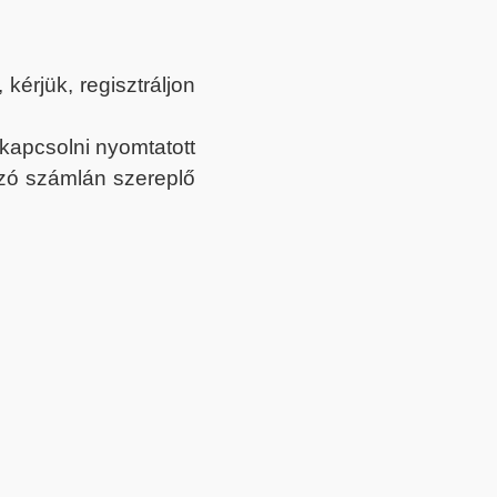
érjük, regisztráljon
ekapcsolni nyomtatott
tozó számlán szereplő