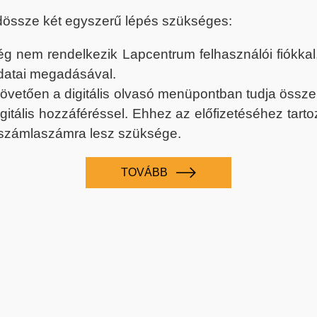
dössze két egyszerű lépés szükséges:
nem rendelkezik Lapcentrum felhasználói fiókkal, k
datai megadásával.
 követően a digitális olvasó menüpontban tudja össz
digitális hozzáféréssel. Ehhez az előfizetéséhez tar
 számlaszámra lesz szüksége.
TOVÁBB