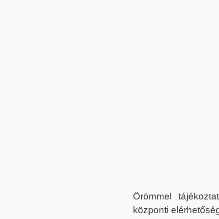
Örömmel tájékoztat
központi elérhetőség