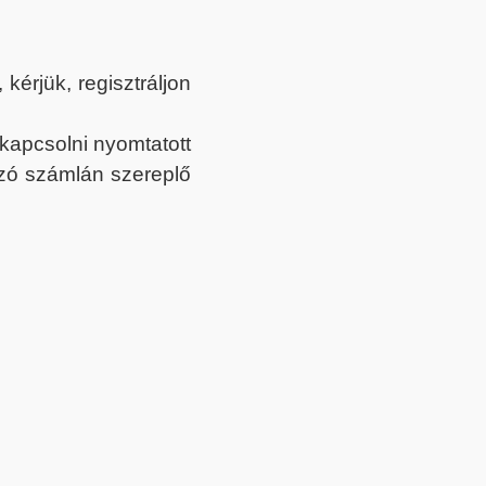
érjük, regisztráljon
ekapcsolni nyomtatott
tozó számlán szereplő